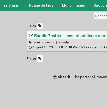
Shaarli
Nuage de tags
Mur d'images
Quotidi
Filtres
BundlePhobia ❘ cost of adding a np
npm
·
tools
·
javascript
August 13, 2020 at 9:56:19 PM GMT+2 * ·
permali
Filtres
Shaarli
· The personal, minim