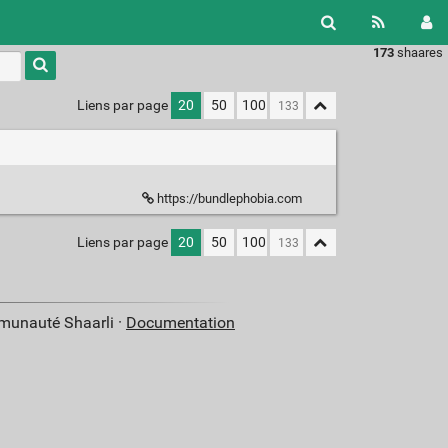
173
shaares
Type 1 or
more
characters
Liens par page
20
50
100
for
results.
https://bundlephobia.com
Liens par page
20
50
100
mmunauté Shaarli ·
Documentation