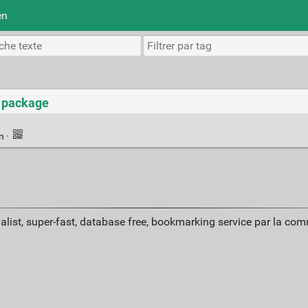
en
m package
en
·
alist, super-fast, database free, bookmarking service par la co