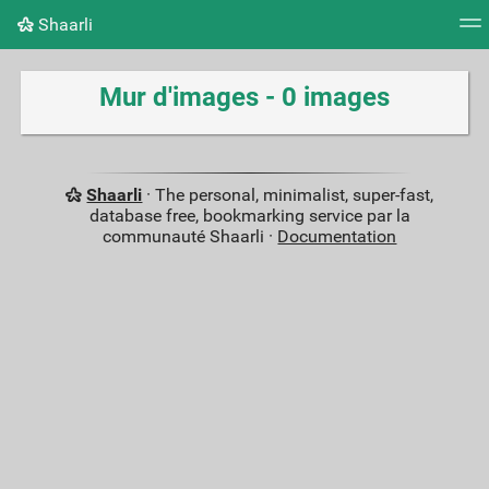
Shaarli
Nuage de tags
Mur d'images
Quotidien
Flux RS
Mur d'images - 0 images
Shaarli
· The personal, minimalist, super-fast,
database free, bookmarking service par la
communauté Shaarli ·
Documentation