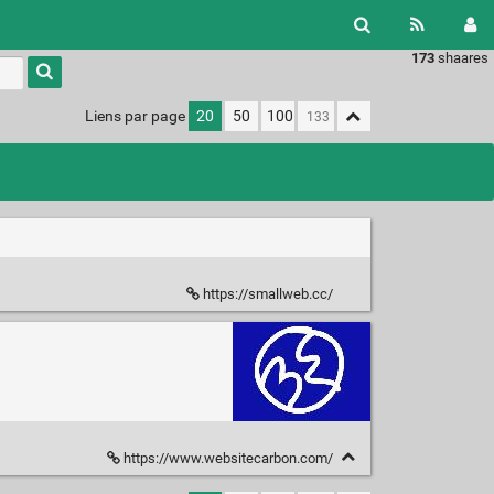
173
shaares
Type 1 or
more
characters
Liens par page
20
50
100
for
results.
https://smallweb.cc/
https://www.websitecarbon.com/