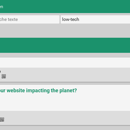
en
h
·
our website impacting the planet?