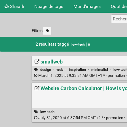
Shaarli
Nuage de tags
Mur d'images
Quotidi
Filtres
2 résultats taggé
low-tech
smallweb
design
·
web
·
inspiration
·
minimalist
·
low-tec
March 1, 2025 at 9:33:31 AM GMT+1 * ·
permalien
Website Carbon Calculator | How is y
low-tech
July 31, 2020 at 6:37:54 PM GMT+2 * ·
permalien
·