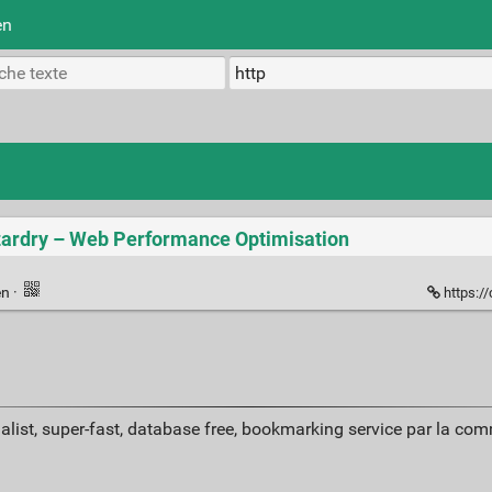
en
izardry – Web Performance Optimisation
en
·
https://
alist, super-fast, database free, bookmarking service par la co