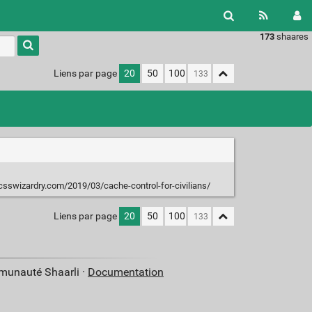
173
shaares
Type 1 or
more
characters
Liens par page
20
50
100
for
results.
csswizardry.com/2019/03/cache-control-for-civilians/
Liens par page
20
50
100
mmunauté Shaarli ·
Documentation