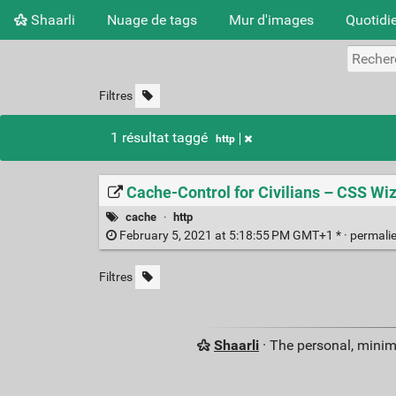
Shaarli
Nuage de tags
Mur d'images
Quotidi
Filtres
1 résultat taggé
http
Cache-Control for Civilians – CSS W
cache
·
http
February 5, 2021 at 5:18:55 PM GMT+1 * ·
permali
Filtres
Shaarli
· The personal, minim